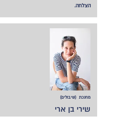
הצלחה.
מחנכת (שיבולים)
שירי בן ארי
הכי חשוב ללי ללמד וללמוד על
אהבה. האמצעי: הומור, משחק